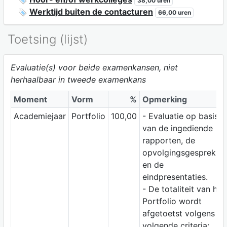
38,00 uren
Werktijd buiten de contacturen
66,00 uren
Toetsing (lijst)
Evaluatie(s) voor beide examenkansen, niet
herhaalbaar in tweede examenkans
Moment
Vorm
%
Opmerking
Academiejaar
Portfolio
100,00
- Evaluatie op basis
van de ingediende
rapporten, de
opvolgingsgesprekke
en de
eindpresentaties.
- De totaliteit van het
Portfolio wordt
afgetoetst volgens
volgende criteria: