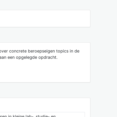
 over concrete beroepseigen topics in de
 aan een opgelegde opdracht.
 in kleine lab-, studie- en