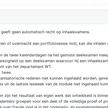
en geeft geen automatisch recht op inhaalexamens.
en of overmacht een portfoliosessie mist, kan die inhale
nen de twee kalenderdagen na het gemiste deelexamen meeg
afwezigheid op een deelexamen waarvoor hij een inhaalexam
ent van het departement WT.
t twee.
anisatorische redenen niet kunnen ingehaald worden, geve
ies uit de laatste lesweek van de module niet ingehaald ku
n zijn het resultaat van eigen werk dat ontwikkeld is binn
nten/ groepen voor een deel of de volledige proef of proje
e over fraude vind je in het onderwijs- en examenregleme