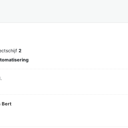
jectschijf
2
tomatisering
.
 Bert