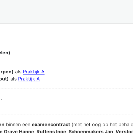
elen)
erpen)
als
Praktijk A
out)
als
Praktijk A
.
en
binnen een
examencontract
(met het oog op het behal
e Grave Hanne, Ruttens Inge, Schoenmakers Jan, Verstoc