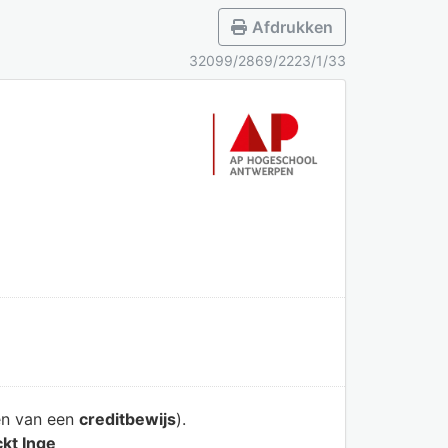
Afdrukken
32099/2869/2223/1/33
en van een
creditbewijs
).
kt Inge