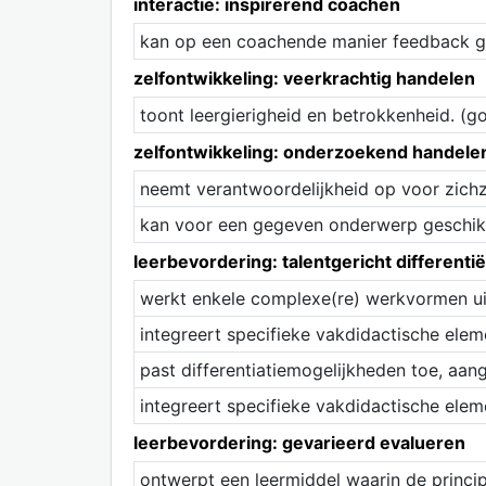
interactie: inspirerend coachen
kan op een coachende manier feedback gev
zelfontwikkeling: veerkrachtig handelen
toont leergierigheid en betrokkenheid. (g
zelfontwikkeling: onderzoekend handele
neemt verantwoordelijkheid op voor zichz
kan voor een gegeven onderwerp geschikt
leerbevordering: talentgericht differenti
werkt enkele complexe(re) werkvormen uit 
integreert specifieke vakdidactische ele
past differentiatiemogelijkheden toe, aan
integreert specifieke vakdidactische ele
leerbevordering: gevarieerd evalueren
ontwerpt een leermiddel waarin de princi