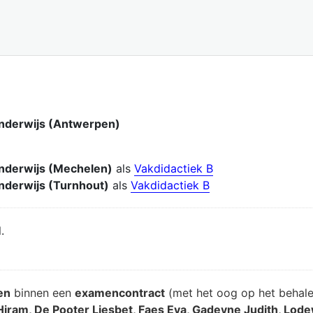
onderwijs (Antwerpen)
onderwijs (Mechelen)
als
Vakdidactiek B
onderwijs (Turnhout)
als
Vakdidactiek B
.
en
binnen een
examencontract
(met het oog op het behal
Hiram, De Pooter Liesbet, Faes Eva, Gadeyne Judith, Lod