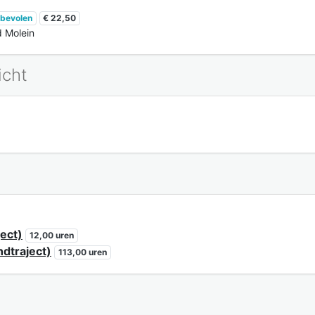
bevolen
€ 22,50
d Molein
icht
ect)
12,00 uren
ndtraject)
113,00 uren