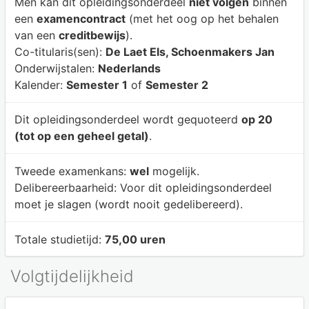
Men kan dit opleidingsonderdeel
niet volgen
binnen
een
examencontract
(met het oog op het behalen
van een
creditbewijs
).
Co-titularis(sen):
De Laet Els, Schoenmakers Jan
Onderwijstalen:
Nederlands
Kalender:
Semester 1
of
Semester 2
Dit opleidingsonderdeel wordt gequoteerd
op 20
(tot op een geheel getal)
.
Tweede examenkans:
wel
mogelijk.
Delibereerbaarheid:
Voor dit opleidingsonderdeel
moet je slagen (wordt nooit gedelibereerd).
Totale studietijd:
75,00 uren
Volgtijdelijkheid