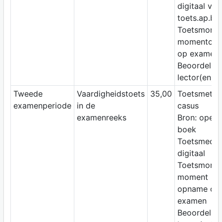
digitaal via
toets.ap.be
Toetsmomen
momentop
op examen
Beoordelaar
lector(en)
Tweede
Vaardigheidstoets
35,00
Toetsmetho
examenperiode
in de
casus
examenreeks
Bron: open
boek
Toetsmediu
digitaal
Toetsmomen
moment
opname op 
examen
Beoordelaar