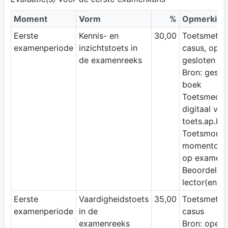
Moment
Vorm
%
Opmerking
Eerste
Kennis- en
30,00
Toetsmetho
examenperiode
inzichtstoets in
casus, open
de examenreeks
gesloten vr
Bron: geslo
boek
Toetsmediu
digitaal via
toets.ap.be
Toetsmomen
momentop
op examen
Beoordelaar
lector(en)
Eerste
Vaardigheidstoets
35,00
Toetsmetho
examenperiode
in de
casus
examenreeks
Bron: open