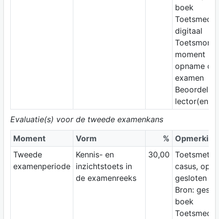
boek
Toetsmediu
digitaal
Toetsmomen
moment
opname op 
examen
Beoordelaar
lector(en)
Evaluatie(s) voor de tweede examenkans
Moment
Vorm
%
Opmerking
Tweede
Kennis- en
30,00
Toetsmetho
examenperiode
inzichtstoets in
casus, open
de examenreeks
gesloten vr
Bron: geslo
boek
Toetsmediu