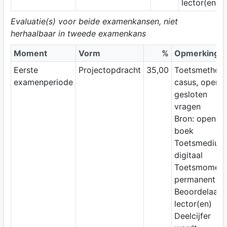
lector(en)
Evaluatie(s) voor beide examenkansen, niet
herhaalbaar in tweede examenkans
Moment
Vorm
%
Opmerking
Eerste
Projectopdracht
35,00
Toetsmethode
examenperiode
casus, open 
gesloten
vragen
Bron: open
boek
Toetsmedium
digitaal
Toetsmoment
permanent
Beoordelaar:
lector(en)
Deelcijfer