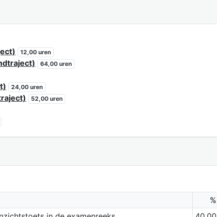
ect)
12,00 uren
ndtraject)
64,00 uren
t)
24,00 uren
raject)
52,00 uren
%
inzichtstoets in de examenreeks
40,00