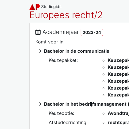
Studiegids
Europees recht/2
Academiejaar
2023-24
Komt voor in
:
Bachelor in de communicatie
Keuzepakket:
Keuzepa
Keuzepa
Keuzepa
Keuzepa
Keuzepak
Keuzepak
Bachelor in het bedrijfsmanagement (
Keuzeoptie:
Avondtra
Afstudeerrichting:
rechtspra