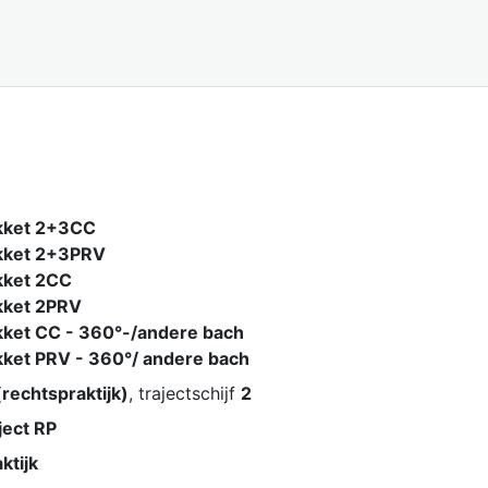
kket 2+3CC
kket 2+3PRV
kket 2CC
kket 2PRV
ket CC - 360°-/andere bach
ket PRV - 360°/ andere bach
rechtspraktijk)
, trajectschijf
2
ject RP
ktijk