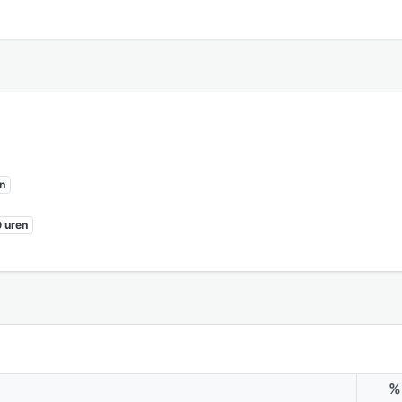
n
 uren
%