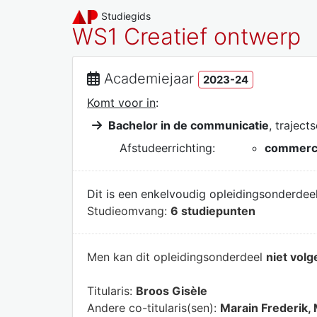
Studiegids
WS1 Creatief ontwerp
Academiejaar
2023-24
Komt voor in
:
Bachelor in de communicatie
, traject
Afstudeerrichting:
commerci
Dit is een enkelvoudig opleidingsonderdeel
Studieomvang:
6 studiepunten
Men kan dit opleidingsonderdeel
niet volg
Titularis:
Broos Gisèle
Andere co-titularis(sen):
Marain Frederik,