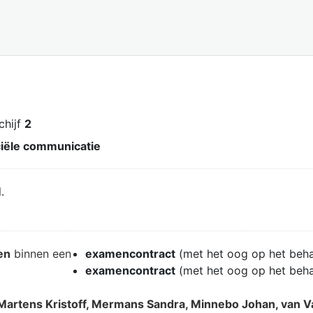
schijf
2
ële communicatie
.
en
binnen een
examencontract
(met het oog op het beh
examencontract
(met het oog op het beh
 Martens Kristoff, Mermans Sandra, Minnebo Johan, van Va