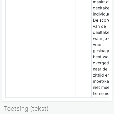
maakt dez
deeltaken
individueel
De scores
van de
deeltaken
waar je we
voor
geslaagd
bent word
overgedra
naar de 2d
zittijd en
moet/kan j
niet meer
hernemen.
Toetsing (tekst)