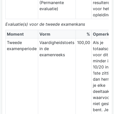
(Permanente
resulteren 
evaluatie)
voor het v
opleidings
Evaluatie(s) voor de tweede examenkans
Moment
Vorm
%
Opmerkin
Tweede
Vaardigheidstoets
100,00
Als je
examenperiode
in de
totaalscor
examenreeks
voor dit v
minder is 
10/20 in d
1ste zittijd,
dan herne
je elke
deeltaak
waarvoor j
niet gesla
bent. Je