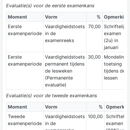
Evaluatie(s) voor de eerste examenkans
Moment
Vorm
%
Opmerking
Eerste
Vaardigheidstoets
70,00
Schriftelijk
examenperiode
in de
examen
examenreeks
(2u) in
januari
Eerste
Vaardigheidstoets
30,00
Mondelinge
examenperiode
permanent tijdens
toetsing
de lesweken
tijdens de
(Permanente
lessen
evaluatie)
Evaluatie(s) voor de tweede examenkans
Moment
Vorm
%
Opmerkin
Tweede
Vaardigheidstoets
100,00
Schriftelijk
examenperiode
in de
examen