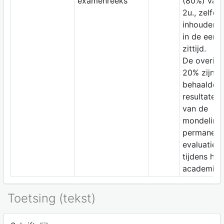
examenreeks
(80%) van
2u., zelfde
inhouden a
in de eerst
zittijd.
De overige
20% zijn d
behaalde
resultaten
van de
mondeling
permanent
evaluatie
tijdens het
academieja
Toetsing (tekst)