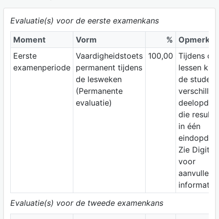
Evaluatie(s) voor de eerste examenkans
Moment
Vorm
%
Opmerkin
Eerste
Vaardigheidstoets
100,00
Tijdens de
examenperiode
permanent tijdens
lessen krij
de lesweken
de student
(Permanente
verschille
evaluatie)
deelopdra
die resulte
in één
eindopdrac
Zie Digitap
voor
aanvullend
informatie.
Evaluatie(s) voor de tweede examenkans