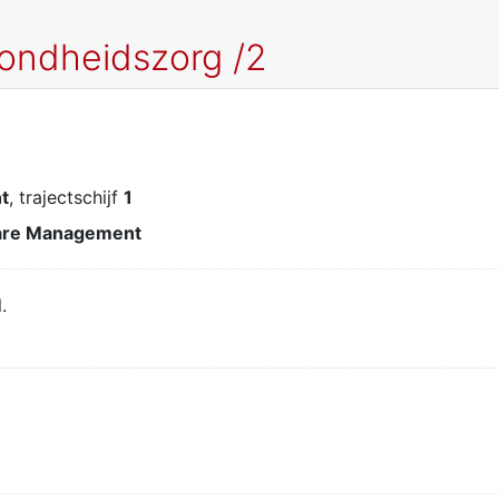
zondheidszorg /2
t
, trajectschijf
1
are Management
.