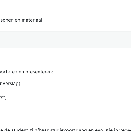
rsonen en materiaal
porteren en presenteren:
bverslag),
st,
e de student zijn/haar studievoortgang en evolutie in ver