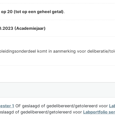
d
op 20 (tot op een geheel getal)
.
0.2023 (Academiejaar)
pleidingsonderdeel komt in aanmerking voor deliberatie/t
ester 1
OF geslaagd of gedelibereerd/getolereerd voor
La
slaagd of gedelibereerd/getolereerd voor
Labportfolio se