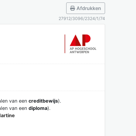
Afdrukken
27912/3096/2324/1/74
alen van een
creditbewijs
).
alen van een
diploma
).
artine