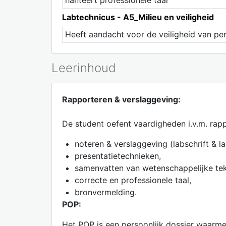
hanteert professionele taal
Labtechnicus - A5_Milieu en veiligheid
Heeft aandacht voor de veiligheid van pe
Leerinhoud
Rapporteren & verslaggeving:
De student oefent vaardigheden i.v.m. rap
noteren & verslaggeving (labschrift & la
presentatietechnieken,
samenvatten van wetenschappelijke tek
correcte en professionele taal,
bronvermelding.
POP:
Het POP is een persoonlijk dossier waarme