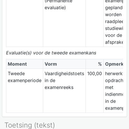
(Permanente
examenper
evaluatie)
gepland
worden –
raadpleeg 
studiewijz
voor de ex
afspraken.
Evaluatie(s) voor de tweede examenkans
Moment
Vorm
%
Opmerkin
Tweede
Vaardigheidstoets
100,00
herwerkte
examenperiode
in de
opdracht(e
examenreeks
met
indienmom
in de
examenper
Toetsing (tekst)