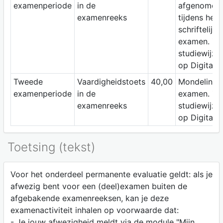
examenperiode
in de
afgenomen
examenreeks
tijdens het
schriftelijk
examen. Zi
studiewijze
op Digitap.
Tweede
Vaardigheidstoets
40,00
Mondeling
examenperiode
in de
examen. Zi
examenreeks
studiewijze
op Digitap.
Toetsing (tekst)
Voor het onderdeel permanente evaluatie geldt: als je
afwezig bent voor een (deel)examen buiten de
afgebakende examenreeksen, kan je deze
examenactiviteit inhalen op voorwaarde dat:
- Je jouw afwezigheid meldt via de module "Mijn