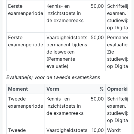
Eerste
Kennis- en
50,00
Schriftelijk
examenperiode
inzichtstoets in
examen. Zi
de examenreeks
studiewijze
op Digitap.
Eerste
Vaardigheidstoets
50,00
Permanente
examenperiode
permanent tijdens
evaluatie.
de lesweken
Zie
(Permanente
studiewijze
evaluatie)
op Digitap.
Evaluatie(s) voor de tweede examenkans
Moment
Vorm
%
Opmerking
Tweede
Kennis- en
50,00
Schriftelijk
examenperiode
inzichtstoets in
examen. Zi
de examenreeks
studiewijze
op Digitap.
Tweede
Vaardigheidstoets
10,00
Wordt