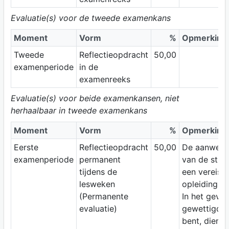
Evaluatie(s) voor de tweede examenkans
Moment
Vorm
%
Opmerking
Tweede
Reflectieopdracht
50,00
examenperiode
in de
examenreeks
Evaluatie(s) voor beide examenkansen, niet
herhaalbaar in tweede examenkans
Moment
Vorm
%
Opmerking
Eerste
Reflectieopdracht
50,00
De aanwezi
examenperiode
permanent
van de stude
tijdens de
een vereiste
lesweken
opleidingso
(Permanente
In het geval 
evaluatie)
gewettigd a
bent, dien j