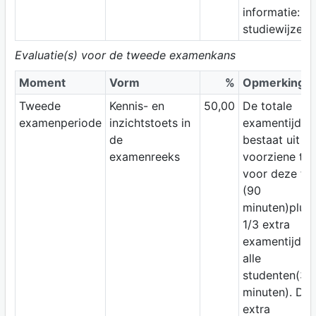
informatie: zi
studiewijzer.
Evaluatie(s) voor de tweede examenkans
Moment
Vorm
%
Opmerking
Tweede
Kennis- en
50,00
De totale
examenperiode
inzichtstoets in
examentijd
de
bestaat uit d
examenreeks
voorziene tijd
voor deze to
(90
minuten)plus
1/3 extra
examentijd v
alle
studenten(30
minuten). De
extra