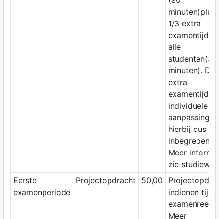
(90
minuten)plus
1/3 extra
examentijd v
alle
studenten(30
minuten). De
extra
examentijd al
individuele
aanpassing is
hierbij dus
inbegrepen.
Meer informat
zie studiewijz
Eerste
Projectopdracht
50,00
Projectopdra
examenperiode
indienen tijde
examenreeks.
Meer