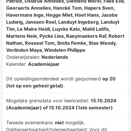
Patrice, Delarue Annelies, Dieltiens Merel, Faes Eva,
Geeraerts Annelies, Hancké Tom, Hapers Sven,
Havermans Inge, Hegge Miet, Hoet Hans, Jacobs
Ludwig, Janssen Roel, Landuyt Ingeborg, Landuyt
Tim, Le Maire Heidi, Luyckx Kato, Mahli Latifa,
Martens Nele, Pycke Lies, Raeymaekers Raf, Robert
Nathan, Rosseel Tom, Smits Femke, Stas Wendy,
Verlinden Maya, Windelen Philippe
Onderwijstalen:
Nederlands
Kalender:
Academiejaar
Dit opleidingsonderdeel wordt gequoteerd
op 20
(tot op een geheel getal)
.
Mogelijke grensdata voor leerkrediet:
15.10.2024
(Academiejaar) of 15.10.2024 (1ste semester)
Tweede examenkans:
niet
mogelijk.
Delibereerbaarheid/tolereerbaarheid:
Voor dit