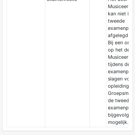
Musiceerpra
kan niet in 
tweede
examenperi
afgelegd w
Bij een onv
op het deel
Musiceerpra
tijdens de e
examenperi
slagen voor
opleidingso
Groepsmusi
de tweede
examenperi
bijgevolg ni
mogelijk.