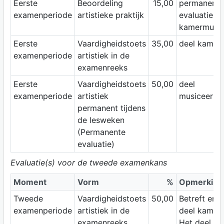
Eerste
Beoordeling
15,00
permanente
examenperiode
artistieke praktijk
evaluatie ti
kamermuzie
Eerste
Vaardigheidstoets
35,00
deel kamer
examenperiode
artistiek in de
examenreeks
Eerste
Vaardigheidstoets
50,00
deel
examenperiode
artistiek
musiceerpra
permanent tijdens
de lesweken
(Permanente
evaluatie)
Evaluatie(s) voor de tweede examenkans
Moment
Vorm
%
Opmerking
Tweede
Vaardigheidstoets
50,00
Betreft enke
examenperiode
artistiek in de
deel kamer
examenreeks
Het deel