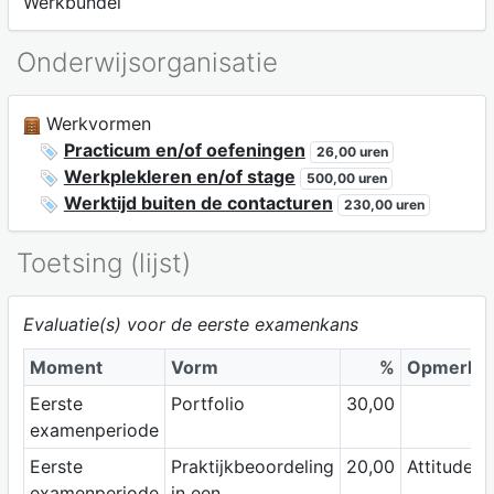
Werkbundel
Onderwijsorganisatie
Werkvormen
Practicum en/of oefeningen
26,00 uren
Werkplekleren en/of stage
500,00 uren
Werktijd buiten de contacturen
230,00 uren
Toetsing (lijst)
Evaluatie(s) voor de eerste examenkans
Moment
Vorm
%
Opmerkin
Eerste
Portfolio
30,00
examenperiode
Eerste
Praktijkbeoordeling
20,00
Attitudepr
examenperiode
in een