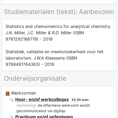
Studiematerialen (tekst): Aanbevolen
Statistics and chemometrics for analytical chemistry.
J.N. Miller, J.C. Miller & R.D. Miller
(ISBN
9781292186719) - 2018
Statistiek, validatie en meetonzekerheid voor het
laboratorium.
J.W.A Klaessens
(ISBN
9789491764363) - 2019
Onderwijsorganisatie
Werkvormen
Hoor- en/of werkcolleges
33,00 uren
Opmerking:
de effectieve werkvorm wordt
gecommuniceerd via digitap
Practicum en/of oefeningen