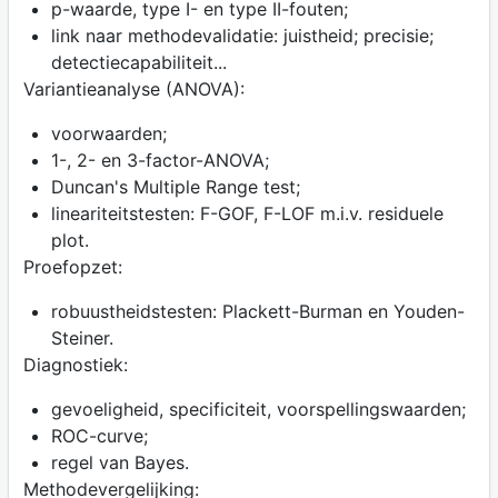
p-waarde, type I- en type II-fouten;
link naar methodevalidatie: juistheid; precisie;
detectiecapabiliteit...
Variantieanalyse (ANOVA):
voorwaarden;
1-, 2- en 3-factor-ANOVA;
Duncan's Multiple Range test;
lineariteitstesten: F-GOF, F-LOF m.i.v. residuele
plot.
Proefopzet:
robuustheidstesten: Plackett-Burman en Youden-
Steiner.
Diagnostiek:
gevoeligheid, specificiteit, voorspellingswaarden;
ROC-curve;
regel van Bayes.
Methodevergelijking: