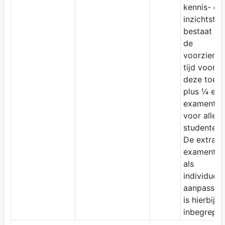
kennis- en
inzichtstoe
bestaat uit
de
voorziene
tijd voor
deze toets
plus ¼ ext
examentijd
voor alle
studenten.
De extra
examentijd
als
individuele
aanpassin
is hierbij d
inbegrepen