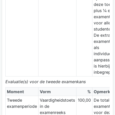
deze toets
plus ¼ ext
examentijd
voor alle
studenten.
De extra
examentijd
als
individuele
aanpassin
is hierbij d
inbegrepen
Evaluatie(s) voor de tweede examenkans
Moment
Vorm
%
Opmerkin
Tweede
Vaardigheidstoets
100,00
De totale
examenperiode
in de
examentijd
examenreeks
voor deze