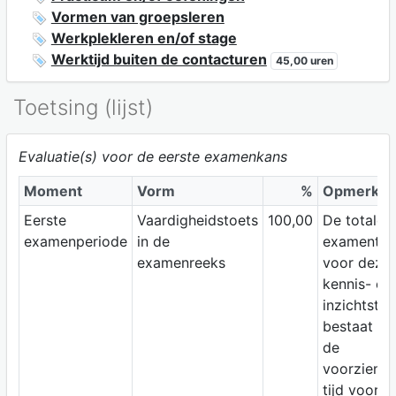
Vormen van groepsleren
Werkplekleren en/of stage
Werktijd buiten de contacturen
45,00 uren
Toetsing (lijst)
Evaluatie(s) voor de eerste examenkans
Moment
Vorm
%
Opmerkin
Eerste
Vaardigheidstoets
100,00
De totale
examenperiode
in de
examentijd
examenreeks
voor deze
kennis- en
inzichtstoe
bestaat uit
de
voorziene
tijd voor