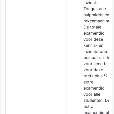
inzicht.
Toegestane
hulpmiddelen:
rekenmachine.
De totale
examentijd
voor deze
kennis- en
inzichtstoets
bestaat uit de
voorziene tijd
voor deze
toets plus ¼
extra
examentijd
voor alle
studenten. De
extra
examentijd als