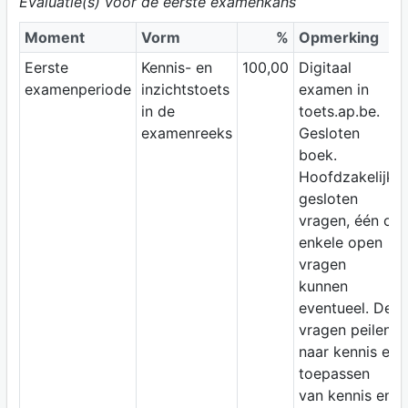
Evaluatie(s) voor de eerste examenkans
Moment
Vorm
%
Opmerking
Eerste
Kennis- en
100,00
Digitaal
examenperiode
inzichtstoets
examen in
in de
toets.ap.be.
examenreeks
Gesloten
boek.
Hoofdzakelijk
gesloten
vragen, één of
enkele open
vragen
kunnen
eventueel. De
vragen peilen
naar kennis en
toepassen
van kennis en