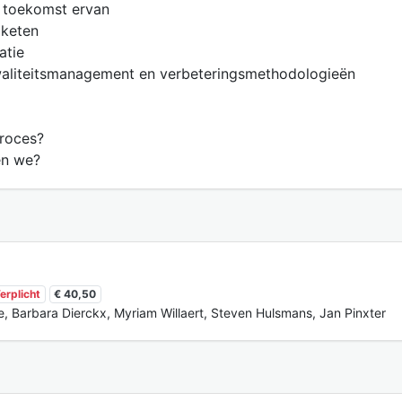
e toekomst ervan
 keten
atie
waliteitsmanagement en verbeteringsmethodologieën
proces?
en we?
erplicht
€ 40,50
 Barbara Dierckx, Myriam Willaert, Steven Hulsmans, Jan Pinxter