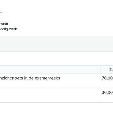
n
 uren
tandig werk
%
inzichtstoets in de examenreeks
70,00
30,00