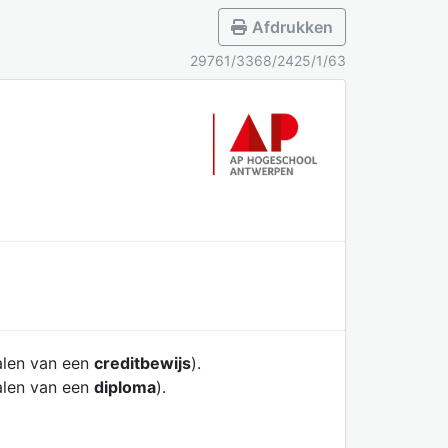
Afdrukken
29761/3368/2425/1/63
alen van een
creditbewijs
).
alen van een
diploma
).