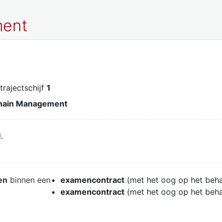
ment
 trajectschijf
1
hain Management
.
en
binnen een
examencontract
(met het oog op het beh
examencontract
(met het oog op het beh