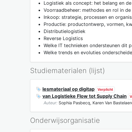
Logistiek als concept: het belang en d
Voorraadbeheer: methodes en rol in de
Inkoop: strategie, processen en organis
Productie: productontwerp, vormen, k
Distributielogistiek
Reverse Logistics
Welke IT technieken ondersteunen dit 
Welke trends en evoluties onderscheid
Studiematerialen (lijst)
lesmateriaal op digitap
Verplicht
van Logistieke Flow tot Supply Chain
V
Auteur:
Sophia Pasbecq, Karen Van Bastelaere,
Onderwijsorganisatie