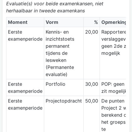
Evaluatie(s) voor beide examenkansen, niet
herhaalbaar in tweede examenkans
Moment
Vorm
%
Opmerking
Eerste
Kennis- en
20,00
Rapporteren 
examenperiode
inzichtstoets
verslaggeving
permanent
geen 2de zit
tijdens de
mogelijk
lesweken
(Permanente
evaluatie)
Eerste
Portfolio
30,00
POP: geen 2d
examenperiode
zit mogelijk
Eerste
Projectopdracht
50,00
De punten va
examenperiode
Project 2 wo
berekend doo
het groepspu
te