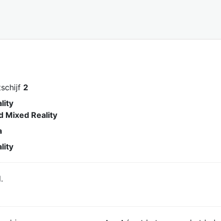
tschijf
2
lity
d Mixed Reality
a
lity
.