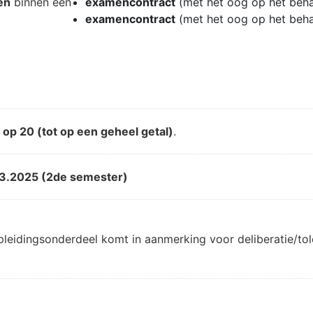
en
binnen een
examencontract
(met het oog op het beh
examencontract
(met het oog op het beh
d
op 20 (tot op een geheel getal)
.
3.2025 (2de semester)
pleidingsonderdeel komt in aanmerking voor deliberatie/t