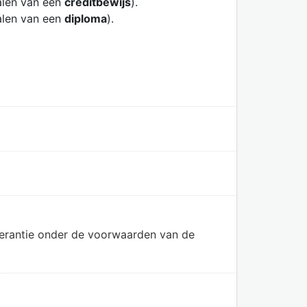
alen van een
creditbewijs
).
alen van een
diploma
).
olerantie onder de voorwaarden van de