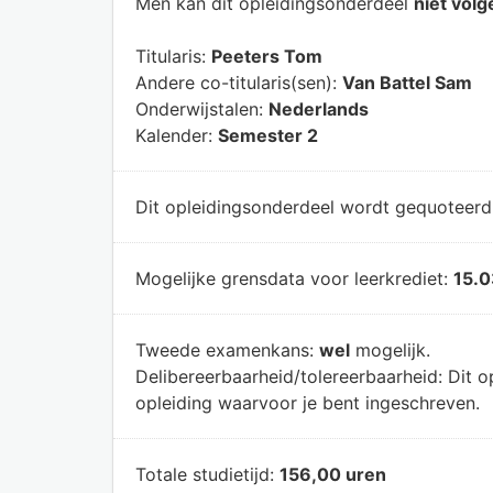
Men kan dit opleidingsonderdeel
niet volg
Titularis:
Peeters Tom
Andere co-titularis(sen):
Van Battel Sam
Onderwijstalen:
Nederlands
Kalender:
Semester 2
Dit opleidingsonderdeel wordt gequoteer
Mogelijke grensdata voor leerkrediet:
15.0
Tweede examenkans:
wel
mogelijk.
Delibereerbaarheid/tolereerbaarheid:
Dit o
opleiding waarvoor je bent ingeschreven.
Totale studietijd:
156,00 uren