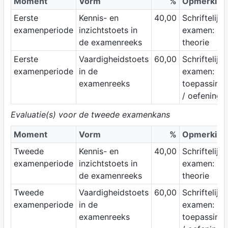
Moment
Vorm
%
Opmerking
Eerste
Kennis- en
40,00
Schriftelijk
examenperiode
inzichtstoets in
examen:
de examenreeks
theorie
Eerste
Vaardigheidstoets
60,00
Schriftelijk
examenperiode
in de
examen:
examenreeks
toepassing
/ oefeninge
Evaluatie(s) voor de tweede examenkans
Moment
Vorm
%
Opmerking
Tweede
Kennis- en
40,00
Schriftelijk
examenperiode
inzichtstoets in
examen:
de examenreeks
theorie
Tweede
Vaardigheidstoets
60,00
Schriftelijk
examenperiode
in de
examen:
examenreeks
toepassing