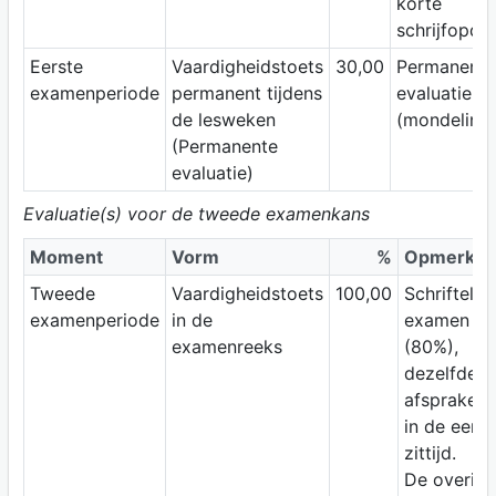
korte
schrijfopdra
Eerste
Vaardigheidstoets
30,00
Permanente
examenperiode
permanent tijdens
evaluatie
de lesweken
(mondeling
(Permanente
evaluatie)
Evaluatie(s) voor de tweede examenkans
Moment
Vorm
%
Opmerkin
Tweede
Vaardigheidstoets
100,00
Schriftelijk
examenperiode
in de
examen
examenreeks
(80%),
dezelfde
afspraken 
in de eerst
zittijd.
De overige