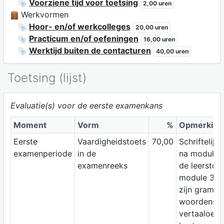
Voorziene tijd voor toetsing
2,00 uren
Werkvormen
Hoor- en/of werkcolleges
20,00 uren
Practicum en/of oefeningen
16,00 uren
Werktijd buiten de contacturen
40,00 uren
Toetsing (lijst)
Evaluatie(s) voor de eerste examenkans
Moment
Vorm
%
Opmerking
Eerste
Vaardigheidstoets
70,00
Schriftelij
examenperiode
in de
na module 
examenreeks
de leerstof
module 3 en
zijn gramma
woordensch
vertaaloefe