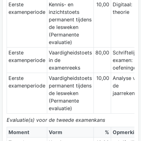
Eerste
Kennis- en
10,00
Digitaal:
examenperiode
inzichtstoets
theorie
permanent tijdens
de lesweken
(Permanente
evaluatie)
Eerste
Vaardigheidstoets
80,00
Schriftelijk
examenperiode
in de
examen:
examenreeks
oefeningen
Eerste
Vaardigheidstoets
10,00
Analyse va
examenperiode
permanent tijdens
de
de lesweken
jaarrekenin
(Permanente
evaluatie)
Evaluatie(s) voor de tweede examenkans
Moment
Vorm
%
Opmerking