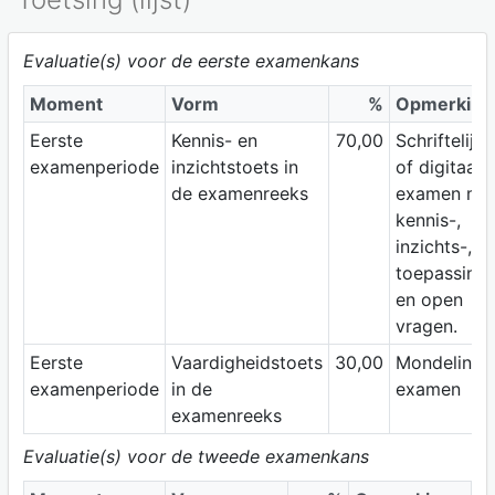
Evaluatie(s) voor de eerste examenkans
Moment
Vorm
%
Opmerking
Eerste
Kennis- en
70,00
Schriftelijk
examenperiode
inzichtstoets in
of digitaal
de examenreeks
examen me
kennis-,
inzichts-,
toepassings
en open
vragen.
Eerste
Vaardigheidstoets
30,00
Mondeling
examenperiode
in de
examen
examenreeks
Evaluatie(s) voor de tweede examenkans