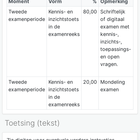
Moment
Vorm
%
Opmerking
Tweede
Kennis- en
80,00
Schriftelijk
examenperiode
inzichtstoets
of digitaal
in de
examen met
examenreeks
kennis-,
inzichts-,
toepassings-
en open
vragen.
Tweede
Kennis- en
20,00
Mondeling
examenperiode
inzichtstoets
examen
in de
examenreeks
Toetsing (tekst)