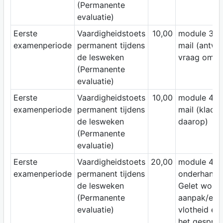
(Permanente
evaluatie)
Eerste
Vaardigheidstoets
10,00
module 3: z
examenperiode
permanent tijdens
mail (antwo
de lesweken
vraag om in
(Permanente
evaluatie)
Eerste
Vaardigheidstoets
10,00
module 4: z
examenperiode
permanent tijdens
mail (klach
de lesweken
daarop)
(Permanente
evaluatie)
Eerste
Vaardigheidstoets
20,00
module 4:
examenperiode
permanent tijdens
onderhande
de lesweken
Gelet wordt
(Permanente
aanpak/effic
evaluatie)
vlotheid en
het gesprek