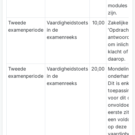
modules die
zijn.
Tweede
Vaardigheidstoets
10,00
Zakelijke e-
examenperiode
in de
'Opdracht' 
examenreeks
antwoord o
om inlichti
klacht of a
daarop.
Tweede
Vaardigheidstoets
20,00
Mondeling 
examenperiode
in de
onderhande
examenreeks
Dit is enkel
toepassing 
voor dit on
onvoldoende
eerste zitti
een voldoe
op deze
vaardigheid