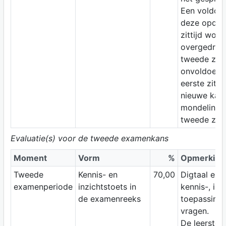
Een voldoe
deze opdrac
zittijd word
overgedrag
tweede zitti
onvoldoende
eerste zittij
nieuwe kans
mondeling 
tweede zitti
Evaluatie(s) voor de tweede examenkans
Moment
Vorm
%
Opmerking
Tweede
Kennis- en
70,00
Digtaal ex
examenperiode
inzichtstoets in
kennis-, inz
de examenreeks
toepassings
vragen.
De leerstof