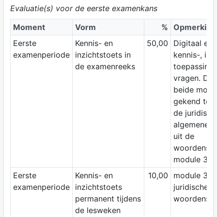
Evaluatie(s) voor de eerste examenkans
Moment
Vorm
%
Opmerking
Eerste
Kennis- en
50,00
Digitaal ex
examenperiode
inzichtstoets in
kennis-, inz
de examenreeks
toepassings
vragen. De 
beide modul
gekend te z
de juridisch
algemene w
uit de
woordensch
module 3.
Eerste
Kennis- en
10,00
module 3: z
examenperiode
inzichtstoets
juridische 
permanent tijdens
woordensch
de lesweken