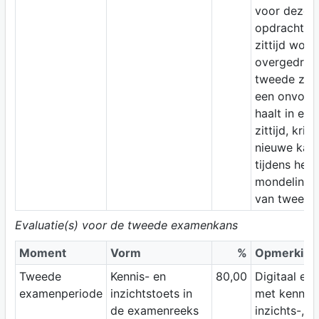
voor deze 
opdracht in
zittijd word
overgedrag
tweede zitti
een onvold
haalt in eer
zittijd, krij
nieuwe kan
tijdens het
mondeling 
van tweede z
Evaluatie(s) voor de tweede examenkans
Moment
Vorm
%
Opmerking
Tweede
Kennis- en
80,00
Digitaal ex
examenperiode
inzichtstoets in
met kennis-
de examenreeks
inzichts-,