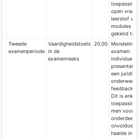
toepassings
open vrage
leerstof va
modules di
gekend te zi
Tweede
Vaardigheidstoets
20,00
Mondeling
examenperiode
in de
examen:
examenreeks
individuele
presentatie
een juridisc
onderwerp 
feedback g
Dit is enkel
toepassing 
men voor di
onderdeel 
onvoldoend
haalde in ee