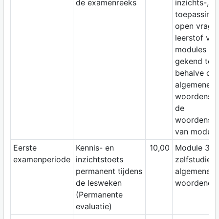
de examenreeks
inzichts-,
toepassings
open vrage
leerstof va
modules di
gekend te zi
behalve de
algemene
woordensch
de
woordensch
van module
Eerste
Kennis- en
10,00
Module 3:
examenperiode
inzichtstoets
zelfstudie
permanent tijdens
algemene
de lesweken
woordench
(Permanente
evaluatie)