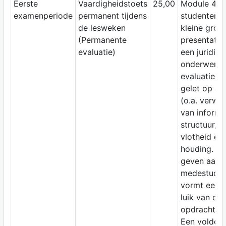
Eerste
Vaardigheidstoets
25,00
Module 4:
examenperiode
permanent tijdens
studenten g
de lesweken
kleine groe
(Permanente
presentatie
evaluatie)
een juridisc
onderwerp. 
evaluatie w
gelet op aa
(o.a. verwe
van informat
structuur, ta
vlotheid en
houding. F
geven aan
medestuden
vormt een 
luik van de
opdracht.
Een voldoe