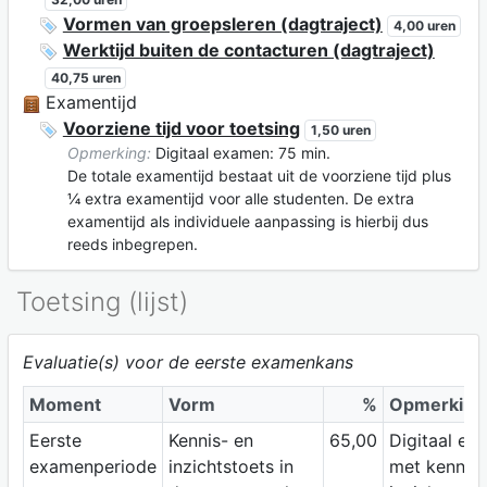
Vormen van groepsleren (dagtraject)
4,00 uren
Werktijd buiten de contacturen (dagtraject)
40,75 uren
Examentijd
Voorziene tijd voor toetsing
1,50 uren
Opmerking:
Digitaal examen: 75 min.
De totale examentijd bestaat uit de voorziene tijd plus
¼ extra examentijd voor alle studenten. De extra
examentijd als individuele aanpassing is hierbij dus
reeds inbegrepen.
Toetsing (lijst)
Evaluatie(s) voor de eerste examenkans
Moment
Vorm
%
Opmerking
Eerste
Kennis- en
65,00
Digitaal ex
examenperiode
inzichtstoets in
met kennis-