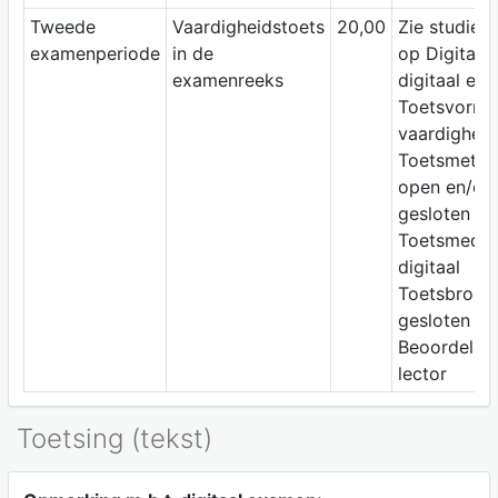
Tweede
Vaardigheidstoets
20,00
Zie studiewi
examenperiode
in de
op Digitap;
examenreeks
digitaal ex
Toetsvorm:
vaardigheid
Toetsmetho
open en/of
gesloten vr
Toetsmediu
digitaal
Toetsbron:
gesloten b
Beoordelaar
lector
Toetsing (tekst)