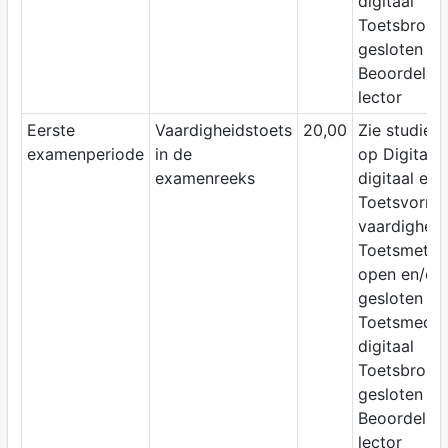
digitaal
Toetsbron:
gesloten b
Beoordelaar
lector
Eerste
Vaardigheidstoets
20,00
Zie studiewi
examenperiode
in de
op Digitap;
examenreeks
digitaal ex
Toetsvorm:
vaardigheid
Toetsmetho
open en/of
gesloten vr
Toetsmediu
digitaal
Toetsbron:
gesloten b
Beoordelaar
lector