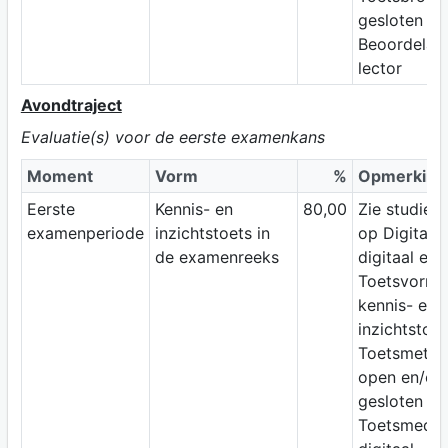
gesloten b
Beoordelaar
lector
Avondtraject
Evaluatie(s) voor de eerste examenkans
Moment
Vorm
%
Opmerking
Eerste
Kennis- en
80,00
Zie studiewi
examenperiode
inzichtstoets in
op Digitap;
de examenreeks
digitaal ex
Toetsvorm:
kennis- en
inzichtstoet
Toetsmetho
open en/of
gesloten vr
Toetsmediu