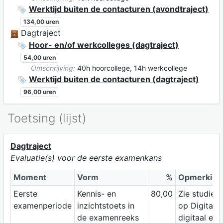
Werktijd buiten de contacturen (avondtraject)
134,00 uren
Dagtraject
Hoor- en/of werkcolleges (dagtraject)
54,00 uren
Omschrijving:
40h hoorcollege, 14h werkcollege
Werktijd buiten de contacturen (dagtraject)
96,00 uren
Toetsing (lijst)
Dagtraject
Evaluatie(s) voor de eerste examenkans
Moment
Vorm
%
Opmerking
Eerste
Kennis- en
80,00
Zie studiewi
examenperiode
inzichtstoets in
op Digitap;
de examenreeks
digitaal ex