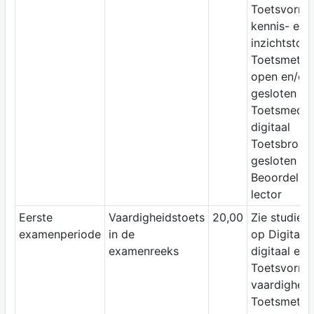
Toetsvorm:
kennis- en
inzichtstoet
Toetsmetho
open en/of
gesloten vr
Toetsmediu
digitaal
Toetsbron:
gesloten b
Beoordelaar
lector
Eerste
Vaardigheidstoets
20,00
Zie studiewi
examenperiode
in de
op Digitap;
examenreeks
digitaal ex
Toetsvorm:
vaardigheid
Toetsmetho