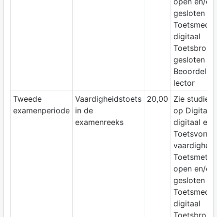
open en/of
gesloten vr
Toetsmediu
digitaal
Toetsbron:
gesloten b
Beoordelaar
lector
Tweede
Vaardigheidstoets
20,00
Zie studiewi
examenperiode
in de
op Digitap;
examenreeks
digitaal ex
Toetsvorm:
vaardigheid
Toetsmetho
open en/of
gesloten vr
Toetsmediu
digitaal
Toetsbron: