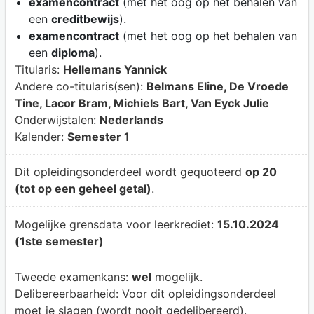
examencontract
(met het oog op het behalen van
een
creditbewijs
).
examencontract
(met het oog op het behalen van
een
diploma
).
Titularis:
Hellemans Yannick
Andere co-titularis(sen):
Belmans Eline, De Vroede
Tine, Lacor Bram, Michiels Bart, Van Eyck Julie
Onderwijstalen:
Nederlands
Kalender:
Semester 1
Dit opleidingsonderdeel wordt gequoteerd
op 20
(tot op een geheel getal)
.
Mogelijke grensdata voor leerkrediet:
15.10.2024
(1ste semester)
Tweede examenkans:
wel
mogelijk.
Delibereerbaarheid:
Voor dit opleidingsonderdeel
moet je slagen (wordt nooit gedelibereerd).