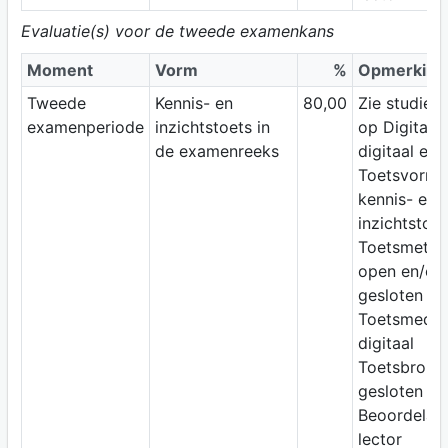
Evaluatie(s) voor de tweede examenkans
Moment
Vorm
%
Opmerking
Tweede
Kennis- en
80,00
Zie studiewi
examenperiode
inzichtstoets in
op Digitap;
de examenreeks
digitaal ex
Toetsvorm:
kennis- en
inzichtstoet
Toetsmetho
open en/of
gesloten vr
Toetsmediu
digitaal
Toetsbron:
gesloten b
Beoordelaar
lector