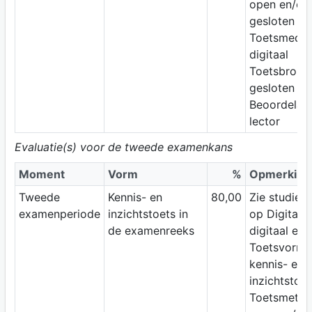
open en/of
gesloten vr
Toetsmediu
digitaal
Toetsbron:
gesloten b
Beoordelaar
lector
Evaluatie(s) voor de tweede examenkans
Moment
Vorm
%
Opmerking
Tweede
Kennis- en
80,00
Zie studiewi
examenperiode
inzichtstoets in
op Digitap;
de examenreeks
digitaal ex
Toetsvorm:
kennis- en
inzichtstoet
Toetsmetho