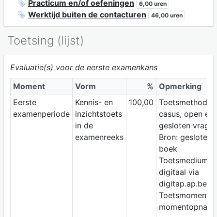
Practicum en/of oefeningen
6,00 uren
Werktijd buiten de contacturen
46,00 uren
Toetsing (lijst)
Evaluatie(s) voor de eerste examenkans
Moment
Vorm
%
Opmerking
Eerste
Kennis- en
100,00
Toetsmethode:
examenperiode
inzichtstoets
casus, open en
in de
gesloten vrage
examenreeks
Bron: gesloten
boek
Toetsmedium:
digitaal via
digitap.ap.be
Toetsmoment:
momentopnam