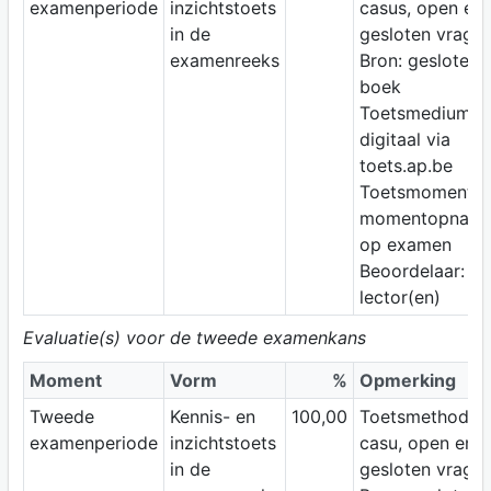
examenperiode
inzichtstoets
casus, open en
in de
gesloten vrage
examenreeks
Bron: gesloten
boek
Toetsmedium:
digitaal via
toets.ap.be
Toetsmoment:
momentopnam
op examen
Beoordelaar:
lector(en)
Evaluatie(s) voor de tweede examenkans
Moment
Vorm
%
Opmerking
Tweede
Kennis- en
100,00
Toetsmethode:
examenperiode
inzichtstoets
casu, open en
in de
gesloten vrage