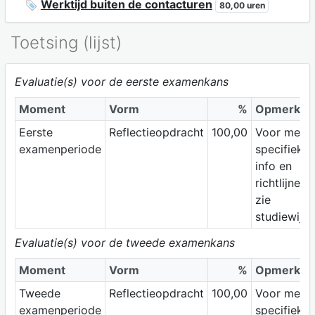
Werktijd buiten de contacturen
80,00 uren
Toetsing (lijst)
Evaluatie(s) voor de eerste examenkans
Moment
Vorm
%
Opmerkin
Eerste
Reflectieopdracht
100,00
Voor meer
examenperiode
specifieke
info en
richtlijnen
zie
studiewijze
Evaluatie(s) voor de tweede examenkans
Moment
Vorm
%
Opmerkin
Tweede
Reflectieopdracht
100,00
Voor meer
examenperiode
specifieke