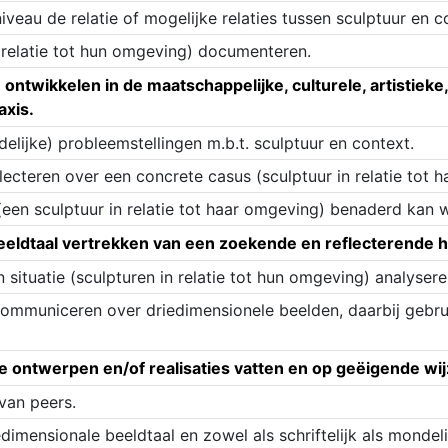
veau de relatie of mogelijke relaties tussen sculptuur en c
n relatie tot hun omgeving) documenteren.
ontwikkelen in de maatschappelijke, culturele, artistieke
axis.
elijke) probleemstellingen m.b.t. sculptuur en context.
lecteren over een concrete casus (sculptuur in relatie tot 
een sculptuur in relatie tot haar omgeving) benaderd kan 
beeldtaal vertrekken van een zoekende en reflecterende 
 situatie (sculpturen in relatie tot hun omgeving) analysere
 communiceren over driedimensionele beelden, daarbij geb
ke ontwerpen en/of realisaties vatten en op geëigende w
van peers.
edimensionale beeldtaal en zowel als schriftelijk als mond