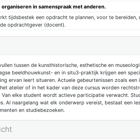
en organiseren in samenspraak met anderen.
kt tijdsbestek een opdracht te plannen, voor te bereiden, uit
de opdrachtgever (docent).
vullen tussen de kunsthistorische, esthetische en museologi
agse beeldhouwkunst- en in situ3-praktijk krijgen een speci
ng ervan leert situeren. Actuele gebeurtenissen zoals een in
het atelier of in het kader van deze cursus worden rechtst
 Van elke student wordt actieve participatie verwacht. S
s. Al naargelang wat elk onderwerp vereist, bestaat een le
menten en studiebezoeken.
icht