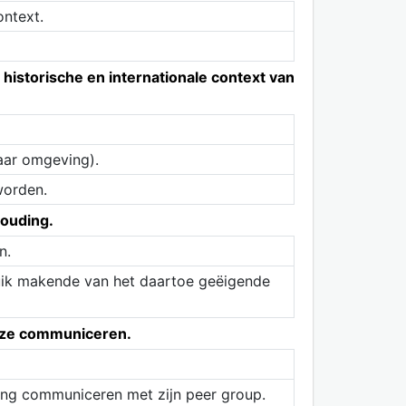
ontext.
, historische en internationale context van
haar omgeving).
worden.
houding.
n.
ruik makende van het daartoe geëigende
ijze communiceren.
eling communiceren met zijn peer group.