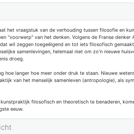
at het vraagstuk van de verhouding tussen filosofie en kuns
een "voorwerp" van het denken. Volgens de Franse denker A
 dat wil zeggen toegeëigend en tot iets filosofisch gemaakt
enselijke samenlevingen, helemaal niet om zo'n nieuwe huisv
nis droeg.
ng hoe langer hoe meer onder druk te staan. Nieuwe wetens
praktijk van het menselijk samenleven (antropologie), als s
unstpraktijk filosofisch en theoretisch te benaderen, kome
igste eeuw.
icht