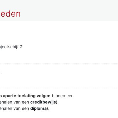
 heden
rajectschijf
2
.
s aparte toelating volgen
binnen een
ehalen van een
creditbewijs
).
ehalen van een
diploma
).