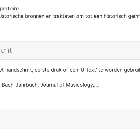
epertoire
historische bronnen en traktaten om tot een historisch geï
icht
et handschrift, eerste druk of een ‘Urtext’ te worden gebru
c, Bach-Jahrbuch, Journal of Musicology,…)