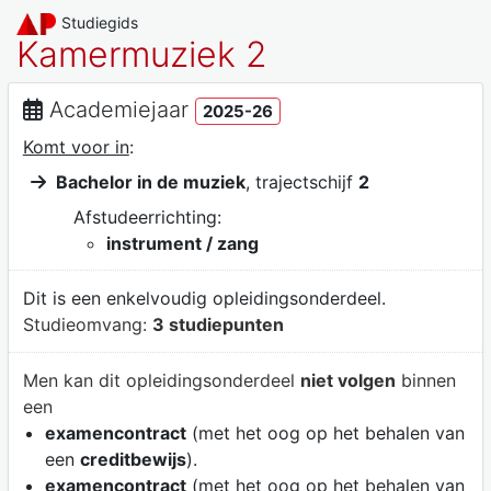
Studiegids
Kamermuziek 2
Academiejaar
2025-26
Komt voor in
:
Bachelor in de muziek
, trajectschijf
2
Afstudeerrichting:
instrument / zang
Dit is een enkelvoudig opleidingsonderdeel.
Studieomvang:
3 studiepunten
Men kan dit opleidingsonderdeel
niet volgen
binnen
een
examencontract
(met het oog op het behalen van
een
creditbewijs
).
examencontract
(met het oog op het behalen van