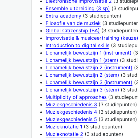
Elektronische improvisatie 2
(3 studiep
Ensemble uitbreiding (3 sp)
(3 studiepu
Extra-academy
(3 studiepunten)
Filosofie van de muziek
(3 studiepunte
Global Citizenship (BA)
(3 studiepunten
Improvisatie & musiceertraining (keuze
Introduction to digital skills
(3 studiepu
Lichamelijk bewustzijn 1 (instrument)
(3
Lichamelijk bewustzijn 1 (stem)
(3 stud
Lichamelijk bewustzijn 2 (instrument)
(3
Lichamelijk bewustzijn 2 (stem)
(3 stud
Lichamelijk bewustzijn 3 (instrument)
(3
Lichamelijk bewustzijn 3 (stem)
(3 stud
Multiplicity of approaches
(3 studiepun
Muziekgeschiedenis 3
(3 studiepunten)
Muziekgeschiedenis 4
(3 studiepunten)
Muziekgeschiedenis 5
(3 studiepunten)
Muzieknotatie 1
(3 studiepunten)
Muzieknotatie 2
(3 studiepunten)