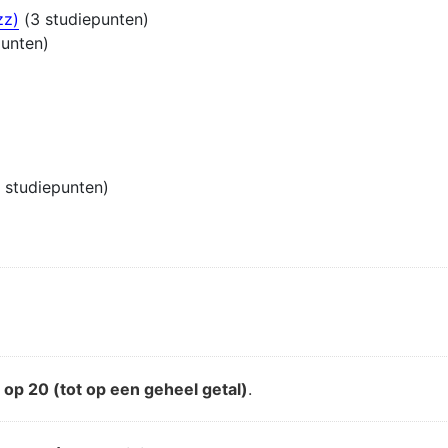
zz)
(3 studiepunten)
punten)
 studiepunten)
d
op 20 (tot op een geheel getal)
.