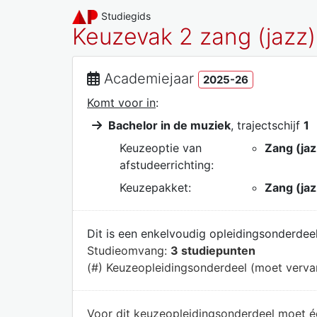
Studiegids
Keuzevak 2 zang (jazz),
Academiejaar
2025-26
Komt voor in
:
Bachelor in de muziek
, trajectschijf
1
Keuzeoptie van
Zang (jaz
afstudeerrichting:
Keuzepakket:
Zang (jaz
Dit is een enkelvoudig opleidingsonderdeel
Studieomvang:
3 studiepunten
(#) Keuzeopleidingsonderdeel (moet verv
Voor dit keuzeopleidingsonderdeel moet 