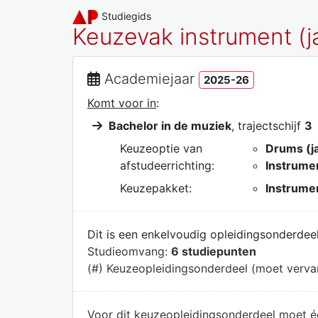
Studiegids
Keuzevak instrument (ja
Academiejaar
2025-26
Komt voor in
:
Bachelor in de muziek
, trajectschijf
3
Keuzeoptie van
Drums (ja
afstudeerrichting:
Instrumen
Keuzepakket:
Instrumen
Dit is een enkelvoudig opleidingsonderdeel
Studieomvang:
6 studiepunten
(#) Keuzeopleidingsonderdeel (moet verv
Voor dit keuzeopleidingsonderdeel moet 