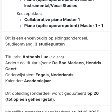
Instrumental/Vocal Studies
Keuzepakket:
Collaborative piano Master 1
Piano (optie operarepetent) Master 1 - 1
Dit is een enkelvoudig opleidingsonderdeel.
Studieomvang:
3 studiepunten
Titularis:
Anthonis Luc
(nld,eng)
Andere co-titularis(sen):
De Boo Marleen, Hendrix
Geert
Onderwijstalen:
Engels, Nederlands
Kalender:
Academiejaar
Dit opleidingsonderdeel wordt gequoteerd
op 20
(tot op een geheel getal)
.
Mogelijke grensdata voor leerkrediet:
01.12.2025