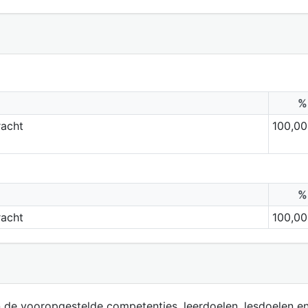
%
racht
100,00
%
racht
100,00
 de vooropgestelde competenties, leerdoelen, lesdoelen en