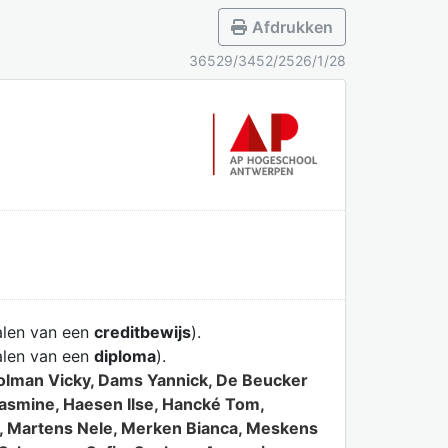
Afdrukken
36529/3452/2526/1/28
alen van een
creditbewijs
).
alen van een
diploma
).
Colman Vicky, Dams Yannick, De Beucker
Jasmine, Haesen Ilse, Hancké Tom,
a, Martens Nele, Merken Bianca, Meskens