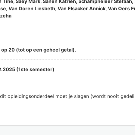
en Tine, Saey Mark, Sanen Katrien, Schampheleer Stefaan
ise, Van Doren Liesbeth, Van Elsacker Annick, Van Oers F
azeha
d
op 20 (tot op een geheel getal)
.
2.2025 (1ste semester)
dit opleidingsonderdeel moet je slagen (wordt nooit gedeli