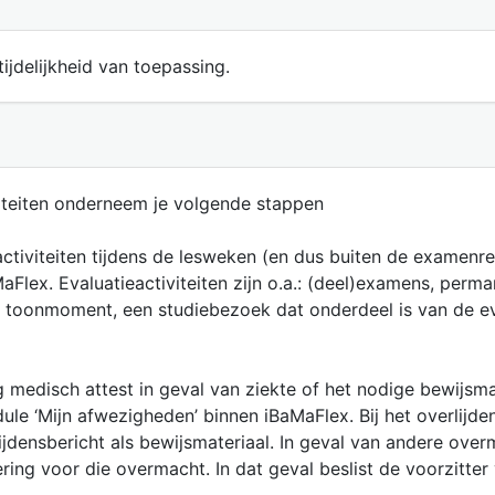
ijdelijkheid van toepassing.
viteiten onderneem je volgende stappen
)activiteiten tijdens de lesweken (en dus buiten de exame
Flex. Evaluatieactiviteiten zijn o.a.: (deel)examens, perma
n toonmoment, een studiebezoek dat onderdeel is van de e
g medisch attest in geval van ziekte of het nodige bewijsm
le ‘Mijn afwezigheden’ binnen iBaMaFlex. Bij het overlijde
jdensbericht als bewijsmateriaal. In geval van andere over
ring voor die overmacht. In dat geval beslist de voorzit