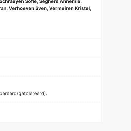
, Schraeyen Sofie, Seghers Annemie,
ran, Verhoeven Sven, Vermeiren Kristel,
bereerd/getolereerd).