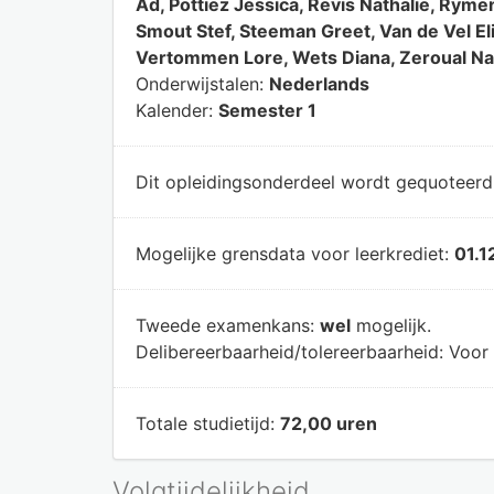
Ad, Pottiez Jessica, Revis Nathalie, Rym
Smout Stef, Steeman Greet, Van de Vel El
Vertommen Lore, Wets Diana, Zeroual N
Onderwijstalen:
Nederlands
Kalender:
Semester 1
Dit opleidingsonderdeel wordt gequoteer
Mogelijke grensdata voor leerkrediet:
01.1
Tweede examenkans:
wel
mogelijk.
Delibereerbaarheid/tolereerbaarheid:
Voor 
Totale studietijd:
72,00 uren
Volgtijdelijkheid