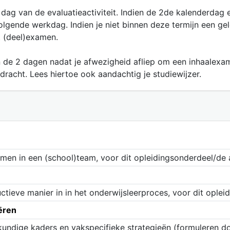
e dag van de evaluatieactiviteit. Indien de 2de kalenderdag
volgende werkdag. Indien je niet binnen deze termijn een ge
t (deel)examen.
n de 2 dagen nadat je afwezigheid afliep om een inhaalexa
dracht. Lees hiertoe ook aandachtig je studiewijzer.
amen in een (school)team, voor dit opleidingsonderdeel/de
ructieve manier in in het onderwijsleerproces, voor dit opl
iëren
kundige kaders en vakspecifieke strategieën (formuleren d