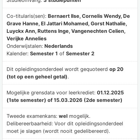
Studieomvang:
3 studiepunten
Co-titularis(sen):
Bernaert Ilse, Cornelis Wendy, De
Grave Hanne, El Jattari Mohamed, Gorst Nathalie,
Luyckx Ann, Ruttens Inge, Vangenechten Celien,
Verijke Annelies
Onderwijstalen:
Nederlands
Kalender:
Semester 1
of
Semester 2
Dit opleidingsonderdeel wordt gequoteerd
op 20
(tot op een geheel getal)
.
Mogelijke grensdata voor leerkrediet:
01.12.2025
(1ste semester) of 15.03.2026 (2de semester)
Tweede examenkans:
wel
mogelijk.
Delibereerbaarheid:
Voor dit opleidingsonderdeel
moet je slagen (wordt nooit gedelibereerd).