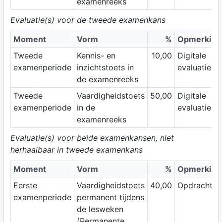
examenreeks
Evaluatie(s) voor de tweede examenkans
Moment
Vorm
%
Opmerking
Tweede
Kennis- en
10,00
Digitale
examenperiode
inzichtstoets in
evaluatie
de examenreeks
Tweede
Vaardigheidstoets
50,00
Digitale
examenperiode
in de
evaluatie
examenreeks
Evaluatie(s) voor beide examenkansen, niet
herhaalbaar in tweede examenkans
Moment
Vorm
%
Opmerking
Eerste
Vaardigheidstoets
40,00
Opdrachten
examenperiode
permanent tijdens
de lesweken
(Permanente