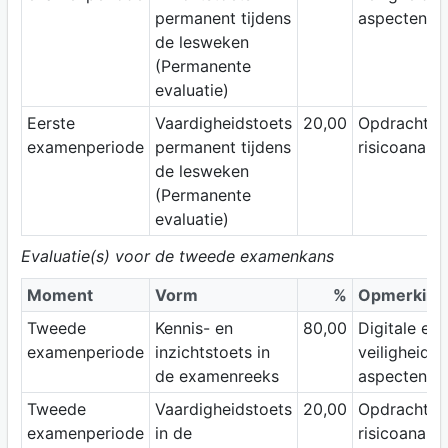
permanent tijdens
aspecten
de lesweken
(Permanente
evaluatie)
Eerste
Vaardigheidstoets
20,00
Opdracht
examenperiode
permanent tijdens
risicoanaly
de lesweken
(Permanente
evaluatie)
Evaluatie(s) voor de tweede examenkans
Moment
Vorm
%
Opmerking
Tweede
Kennis- en
80,00
Digitale eva
examenperiode
inzichtstoets in
veiligheids
de examenreeks
aspecten
Tweede
Vaardigheidstoets
20,00
Opdracht
examenperiode
in de
risicoanaly