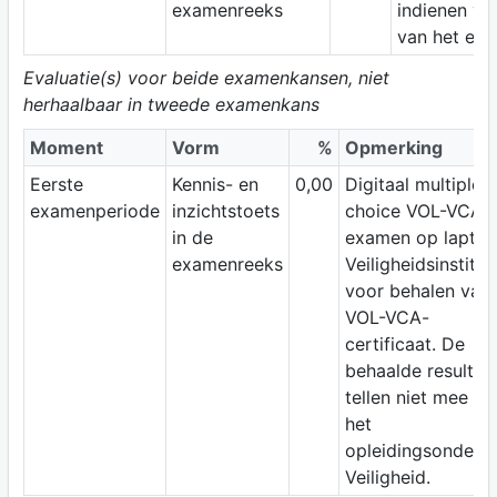
examenreeks
indienen vó
van het ex
Evaluatie(s) voor beide examenkansen, niet
herhaalbaar in tweede examenkans
Moment
Vorm
%
Opmerking
Eerste
Kennis- en
0,00
Digitaal multiple-
examenperiode
inzichtstoets
choice VOL-VCA-
in de
examen op lapto
examenreeks
Veiligheidsinstituu
voor behalen van
VOL-VCA-
certificaat. De
behaalde resultat
tellen niet mee vo
het
opleidingsonderd
Veiligheid.