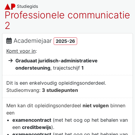
Studiegids
Professionele communicatie
2
Academiejaar
2025-26
Komt voor in
:
Graduaat juridisch-administratieve
ondersteuning
, trajectschijf
1
Dit is een enkelvoudig opleidingsonderdeel.
Studieomvang:
3 studiepunten
Men kan dit opleidingsonderdeel
niet volgen
binnen
een
examencontract
(met het oog op het behalen van
een
creditbewijs
).
examencontract
(met het oog op het behalen van