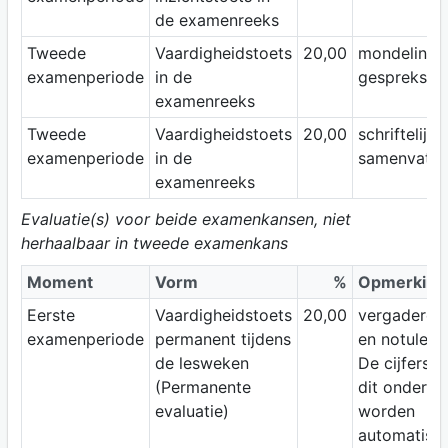
de examenreeks
Tweede
Vaardigheidstoets
20,00
mondeling:
examenperiode
in de
gesprekste
examenreeks
Tweede
Vaardigheidstoets
20,00
schriftelijk:
examenperiode
in de
samenvatte
examenreeks
Evaluatie(s) voor beide examenkansen, niet
herhaalbaar in tweede examenkans
Moment
Vorm
%
Opmerking
Eerste
Vaardigheidstoets
20,00
vergaderen
examenperiode
permanent tijdens
en notulere
de lesweken
De cijfers v
(Permanente
dit onderde
evaluatie)
worden
automatisc