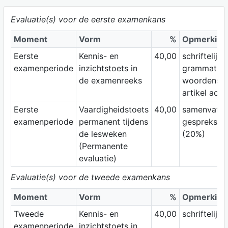
Evaluatie(s) voor de eerste examenkans
Moment
Vorm
%
Opmerking
Eerste
Kennis- en
40,00
schriftelijk
examenperiode
inzichtstoets in
grammatica
de examenreeks
woordensch
artikel actua
Eerste
Vaardigheidstoets
40,00
samenvatte
examenperiode
permanent tijdens
gesprekste
de lesweken
(20%)
(Permanente
evaluatie)
Evaluatie(s) voor de tweede examenkans
Moment
Vorm
%
Opmerking
Tweede
Kennis- en
40,00
schriftelijk
examenperiode
inzichtstoets in