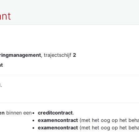
ant
teringmanagement
, trajectschijf
2
nt
.
en
binnen een
creditcontract
.
examencontract
(met het oog op het beh
examencontract
(met het oog op het beh