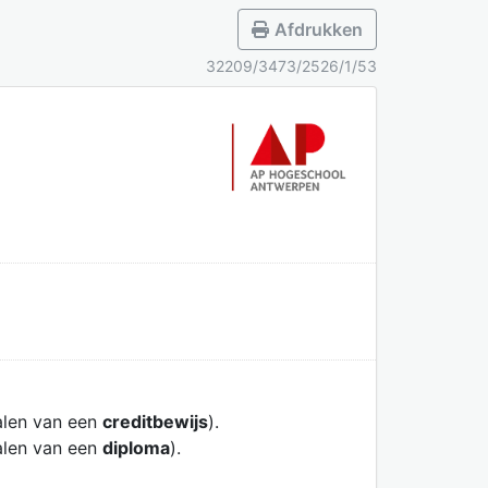
Afdrukken
32209/3473/2526/1/53
alen van een
creditbewijs
).
alen van een
diploma
).