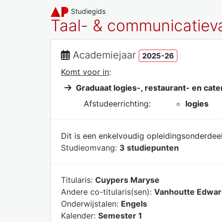
Studiegids
Taal- & communicatieva
Academiejaar
2025-26
Komt voor in
:
Graduaat logies-, restaurant- en ca
Afstudeerrichting:
logies
Dit is een enkelvoudig opleidingsonderdeel
Studieomvang:
3 studiepunten
Titularis:
Cuypers Maryse
Andere co-titularis(sen):
Vanhoutte Edwar
Onderwijstalen:
Engels
Kalender:
Semester 1