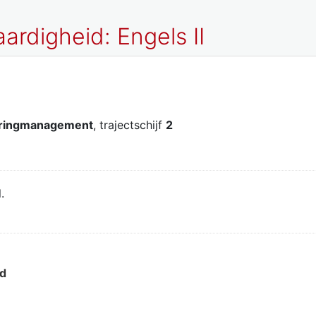
ardigheid: Engels II
teringmanagement
, trajectschijf
2
.
d