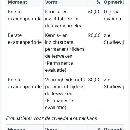
Moment
Vorm
%
Opmerking
Eerste
Kennis- en
50,00
Digitaal
examenperiode
inzichtstoets in
examen
de examenreeks
Eerste
Kennis- en
20,00
zie
examenperiode
inzichtstoets
Studiewijze
permanent tijdens
de lesweken
(Permanente
evaluatie)
Eerste
Vaardigheidstoets
30,00
zie
examenperiode
permanent tijdens
Studiewijze
de lesweken
(Permanente
evaluatie)
Evaluatie(s) voor de tweede examenkans
Moment
Vorm
%
Opmerking